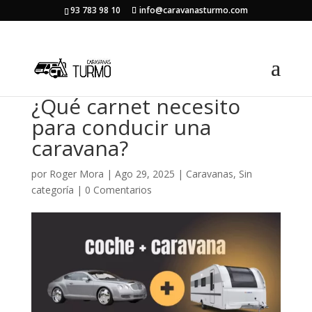
93 783 98 10
info@caravanasturmo.com
¿Qué carnet necesito
para conducir una
caravana?
por
Roger Mora
|
Ago 29, 2025
|
Caravanas
,
Sin
categoría
|
0 Comentarios