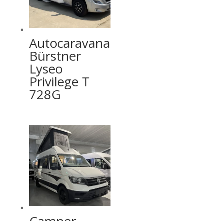
Autocaravana
Bürstner
Lyseo
Privilege T
728G