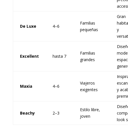
acces
Gran
Familias
habita
De Luxe
4–6
pequeñas
y
versat
Diseñ
Familias
mode
Excellent
hasta 7
grandes
espac
gener
Inspir
Viajeros
escan
Maxia
4–6
exigentes
y aca
prem
Diseñ
Estilo libre,
Beachy
2–3
compa
joven
look 