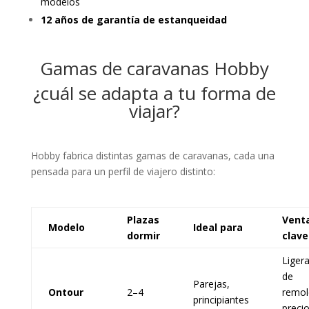
modelos
12 años de garantía de estanqueidad
Gamas de caravanas Hobby
¿cuál se adapta a tu forma de
viajar?
Hobby fabrica distintas gamas de caravanas, cada una
pensada para un perfil de viajero distinto:
Plazas
Vent
Modelo
Ideal para
dormir
clave
Ligera
de
Parejas,
Ontour
2–4
remol
principiantes
preci