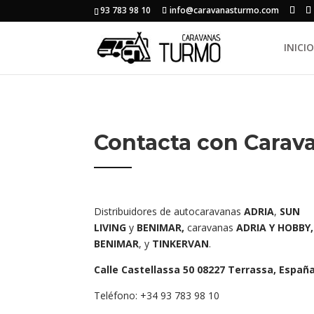
93 783 98 10
info@caravanasturmo.com
INICIO
Contacta con Carav
Distribuidores de autocaravanas
ADRIA
,
SUN
LIVING
y
BENIMAR,
caravanas
ADRIA
Y
HOBBY
BENIMAR
, y
TINKERVAN
.
Calle Castellassa 50 08227 Terrassa
, Españ
Teléfono:
+34 93 783 98 10