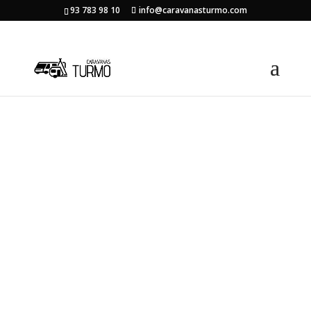
93 783 98 10
info@caravanasturmo.com
Inicio
/
Ocasión
/ Caravana Adria Adora 573 PT