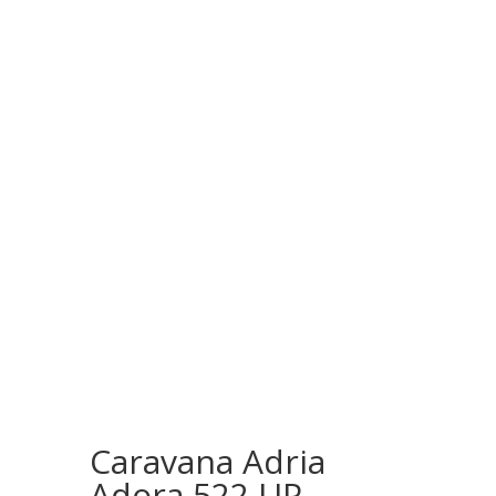
DESCARGAR CATÁLOGO DE CARAVANAS
ADRIA
Caravana Adria
Adora 522 UP