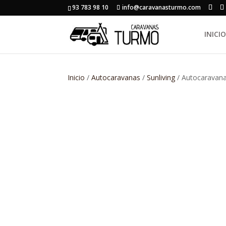
93 783 98 10
info@caravanasturmo.com
INICIO
Inicio
/
Autocaravanas
/
Sunliving
/ Autocaravana