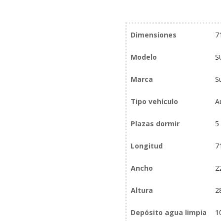
Información adicional
Dimensiones
7
Modelo
S
Marca
S
Tipo vehículo
A
Plazas dormir
5
Longitud
7
Ancho
2
Altura
2
Depósito agua limpia
1