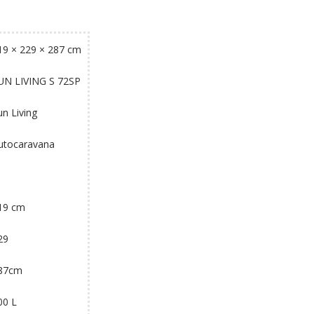
19 × 229 × 287 cm
UN LIVING S 72SP
un Living
utocaravana
19 cm
29
87cm
00 L