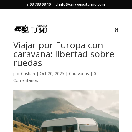
93 783 98 10
info@caravanasturmo.com
Viajar por Europa con
caravana: libertad sobre
ruedas
por
Cristian
|
Oct 20, 2025
|
Caravanas
|
0
Comentarios