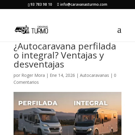
93 783 98 10
info@caravanasturmo.com
¿Autocaravana perfilada
o integral? Ventajas y
desventajas
por
Roger Mora
|
Ene 14, 2026
|
Autocaravanas
|
0
Comentarios