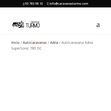
93 783 98 10
info@caravanasturmo.com
Inicio
/
Autocaravanas
/
Adria
/ Autocaravana Adria
SuperSonic 780 DC