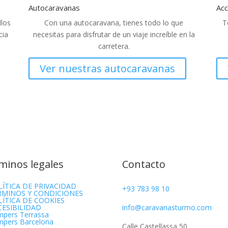
Autocaravanas
Acc
llos
Con una autocaravana, tienes todo lo que
T
cia
necesitas para disfrutar de un viaje increíble en la
carretera.
Ver nuestras autocaravanas
minos legales
Contacto
LÍTICA DE PRIVACIDAD
+93 783 98 10
RMINOS Y CONDICIONES
LÍTICA DE COOKIES
CESIBILIDAD
info@caravanasturmo.com
pers Terrassa
pers Barcelona
Calle Castellassa 50