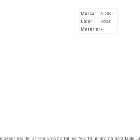
2L
Información adicional
cantidad
Marca
ADINET
Color
Rosa
Material
–
de desechos de los inodoros portátiles. Aporta un aroma agradable ,