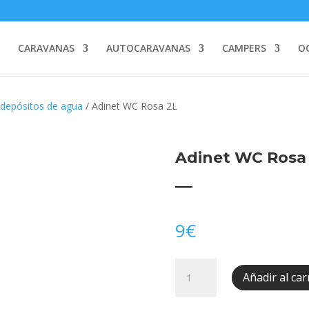
CARAVANAS
AUTOCARAVANAS
CAMPERS
O
 depósitos de agua
/ Adinet WC Rosa 2L
Adinet WC Rosa
9
€
Adinet
Añadir al car
WC
Rosa